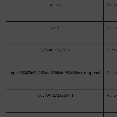
_ym_uid
Funci
_hjid
Funci
G_ENABLED_IDPS
Funci
mp_a36067b00a263cce0299cfd960e26ecf_mixpanel
Funci
_gac_UA-27222887-1
Funci