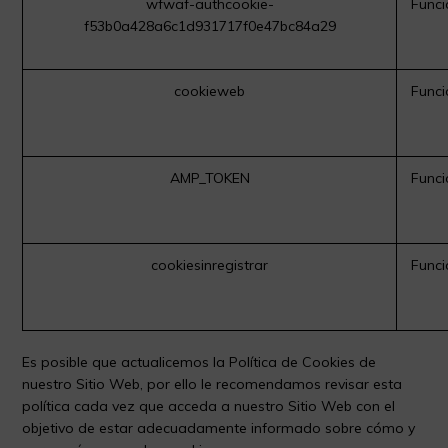
wfwaf-authcookie-
Funci
f53b0a428a6c1d931717f0e47bc84a29
cookieweb
Funci
AMP_TOKEN
Funci
cookiesinregistrar
Funci
Es posible que actualicemos la Política de Cookies de
nuestro Sitio Web, por ello le recomendamos revisar esta
política cada vez que acceda a nuestro Sitio Web con el
objetivo de estar adecuadamente informado sobre cómo y