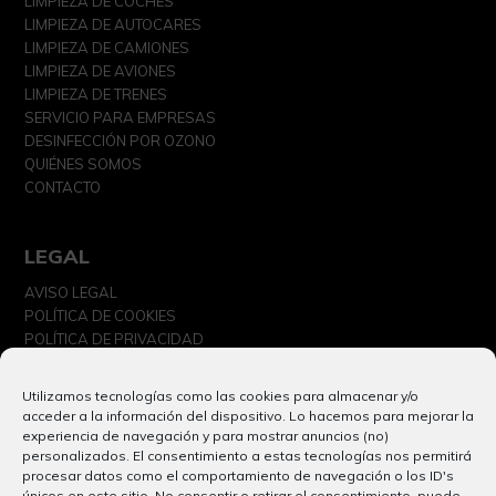
LIMPIEZA DE COCHES
LIMPIEZA DE AUTOCARES
LIMPIEZA DE CAMIONES
LIMPIEZA DE AVIONES
LIMPIEZA DE TRENES
SERVICIO PARA EMPRESAS
DESINFECCIÓN POR OZONO
QUIÉNES SOMOS
CONTACTO
LEGAL
AVISO LEGAL
POLÍTICA DE COOKIES
POLÍTICA DE PRIVACIDAD
Utilizamos tecnologías como las cookies para almacenar y/o
acceder a la información del dispositivo. Lo hacemos para mejorar la
experiencia de navegación y para mostrar anuncios (no)
personalizados. El consentimiento a estas tecnologías nos permitirá
procesar datos como el comportamiento de navegación o los ID's
únicos en este sitio. No consentir o retirar el consentimiento, puede