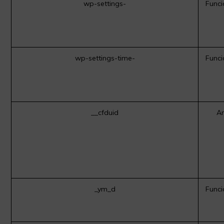
wp-settings-
Funci
wp-settings-time-
Funci
__cfduid
An
_ym_d
Funci